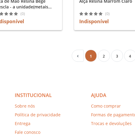
ça de Mão Resina Bege
Alça Resina Marrom Claro
- a unidade(metais
urados)
(0)
(0)
disponível
Indisponível
1
2
3
4
INSTITUCIONAL
AJUDA
Sobre nós
Como comprar
Política de privacidade
Formas de pagament
Entrega
Trocas e devoluções
Fale conosco