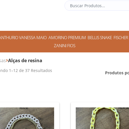
ANTHURIO VANESSA MAIO
AMORINO PREMIUM
BELLIS SNAKE
FISCHER
ZANINI FIOS
sas
Alças de resina
ando
1
–
12
de
37
Resultados
Produtos po