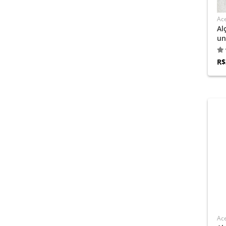
Ace
Al
un
R$
Ace