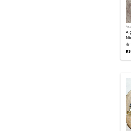
Ace
Al
Ni
R$