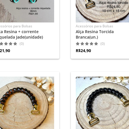
ssórios para Bolsas
Acessórios para Bolsas
ça Resina + corrente
Alça Resina Torcida
quelada Jade(unidade)
Branca(un.)
(0)
(0)
21,90
R$24,90