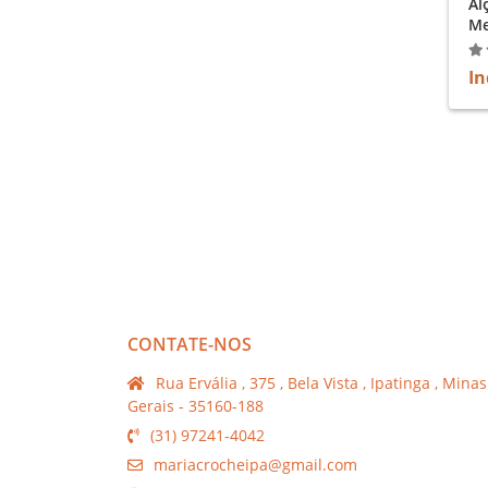
Al
Mescla 
do
In
CONTATE-NOS
Rua Ervália , 375 , Bela Vista , Ipatinga , Minas
Gerais - 35160-188
(31) 97241-4042
mariacrocheipa@gmail.com