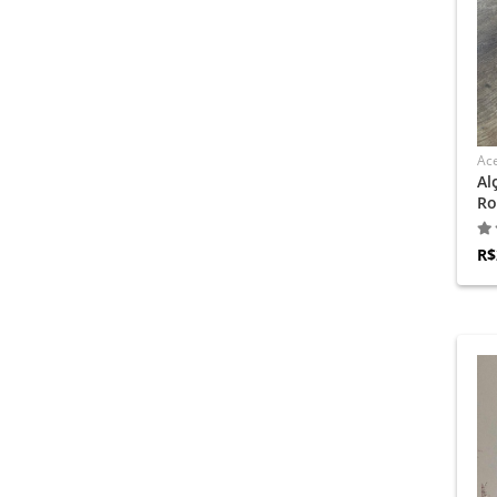
Ace
Al
Ro
R$